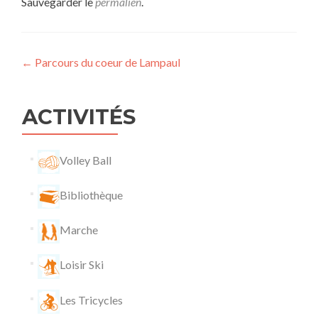
Sauvegarder le
permalien
.
Navigation
←
Parcours du coeur de Lampaul
de
l’article
ACTIVITÉS
Volley Ball
Bibliothèque
Marche
Loisir Ski
Les Tricycles