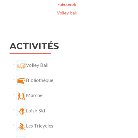
Fermer
Facebook
Volley-ball
ACTIVITÉS
Volley Ball
Bibliothèque
Marche
Loisir Ski
Les Tricycles