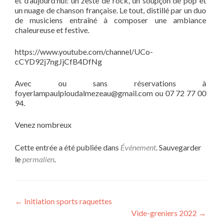
et d’aujourd’hui: un zeste de rock, un soupçon de pop et
un nuage de chanson française. Le tout, distillé par un duo
de musiciens entraîné à composer une ambiance
chaleureuse et festive.
https://www.youtube.com/channel/UCo-
cCYD92j7ngJjCfB4DfNg
Avec ou sans réservations à
foyerlampaulploudalmezeau@gmail.com ou 07 72 77 00
94.
Venez nombreux
Cette entrée a été publiée dans
Événement
. Sauvegarder
le
permalien
.
Navigation
←
Initiation sports raquettes
Vide-greniers 2022
→
de