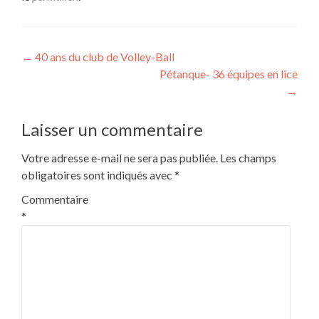
Navigation
←
40 ans du club de Volley-Ball
Pétanque- 36 équipes en lice
de
→
l’article
Laisser un commentaire
Votre adresse e-mail ne sera pas publiée.
Les champs
obligatoires sont indiqués avec
*
Commentaire
*