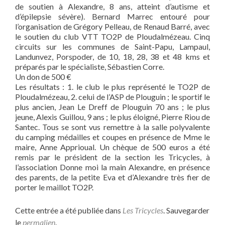
de soutien à Alexandre, 8 ans, atteint d’autisme et
d’épilepsie sévère). Bernard Marrec entouré pour
l’organisation de Grégory Pelleau, de Renaud Barré, avec
le soutien du club VTT TO2P de Ploudalmézeau. Cinq
circuits sur les communes de Saint-Papu, Lampaul,
Landunvez, Porspoder, de 10, 18, 28, 38 et 48 kms et
préparés par le spécialiste, Sébastien Corre.
Un don de 500 €
Les résultats : 1. le club le plus représenté le TO2P de
Ploudalmézeau, 2. celui de l’ASP de Plouguin ; le sportif le
plus ancien, Jean Le Dreff de Plouguin 70 ans ; le plus
jeune, Alexis Guillou, 9 ans ; le plus éloigné, Pierre Riou de
Santec. Tous se sont vus remettre à la salle polyvalente
du camping médailles et coupes en présence de Mme le
maire, Anne Apprioual. Un chèque de 500 euros a été
remis par le président de la section les Tricycles, à
l’association Donne moi la main Alexandre, en présence
des parents, de la petite Eva et d’Alexandre très fier de
porter le maillot TO2P.
Cette entrée a été publiée dans
Les Tricycles
. Sauvegarder
le
permalien
.