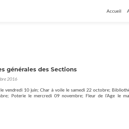
Aller
au
Accueil
A
contenu
principal
s générales des Sections
obre 2016
 le vendredi 10 juin; Char à voile le samedi 22 octobre; Biblioth
bre; Poterie le mercredi 09 novembre; Fleur de l’Age le ma