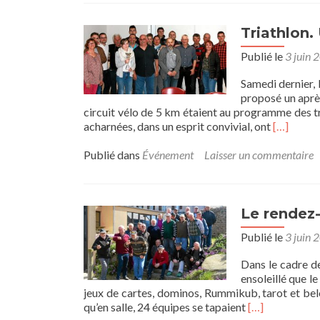
Triathlon.
Publié le
3 juin 
Samedi dernier, 
proposé un après
circuit vélo de 5 km étaient au programme des tro
En
acharnées, dans un esprit convivial, ont
[…]
savoir
plus
Publié dans
Événement
Laisser un commentaire
surTriathl
Un
après-
midi
Le rendez
réussi
Publié le
3 juin 
Dans le cadre d
ensoleillé que l
jeux de cartes, dominos, Rummikub, tarot et bel
En
qu’en salle, 24 équipes se tapaient
[…]