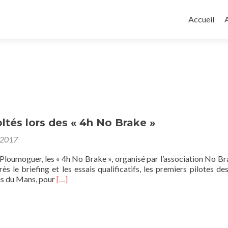
Aller
au
Accueil
A
contenu
principal
ltés lors des « 4h No Brake »
 2017
à Ploumoguer, les « 4h No Brake », organisé par l’association No Br
s le briefing et les essais qualificatifs, les premiers pilotes des
En
res du Mans, pour
[…]
savoir
plus
sur850
€