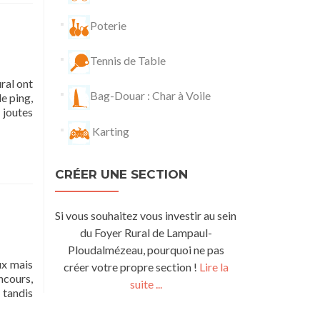
Poterie
Tennis de Table
ral ont
Bag-Douar : Char à Voile
e ping,
 joutes
Karting
CRÉER UNE SECTION
Si vous souhaitez vous investir au sein
du Foyer Rural de Lampaul-
Ploudalmézeau, pourquoi ne pas
ux mais
créer votre propre section !
Lire la
ncours,
suite ...
 tandis