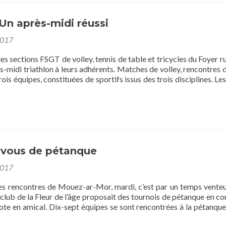
récoltés
lors
des
 Un après-midi réussi
«
2017
4h
No
les sections FSGT de volley, tennis de table et tricycles du Foyer ru
Brake
-midi triathlon à leurs adhérents. Matches de volley, rencontres d
»
is équipes, constituées de sportifs issus des trois disciplines. Les
on.
-vous de pétanque
2017
es rencontres de Mouez-ar-Mor, mardi, c’est par un temps vente
e club de la Fleur de l’âge proposait des tournois de pétanque en co
ote en amical. Dix-sept équipes se sont rencontrées à la pétanque